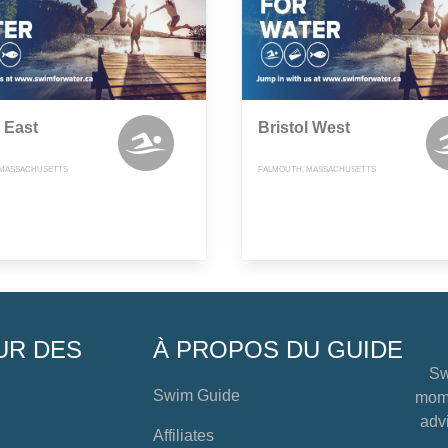
l East
Bristol West
 MASSACHUSETTS
FALMOUTH, MASSACHUSETTS
UR DES
À PROPOS DU GUIDE
Sw
Swim Guide
mome
advi
Affiliates