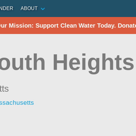
INDER
ABOUT
Our Mission: Support Clean Water Today. Donat
outh Heights
ts
ssachusetts