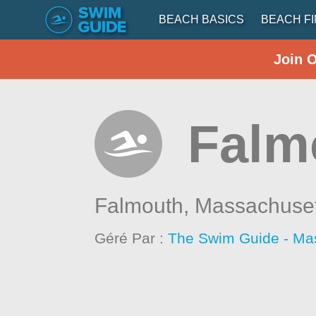
BEACH BASICS
BEACH F
Join 
Falm
Falmouth,
Massachuset
Géré Par :
The Swim Guide - Ma