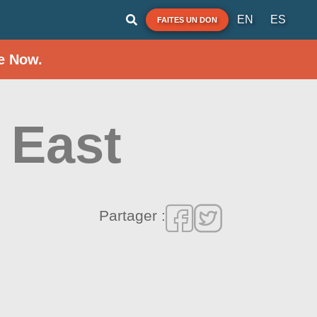
EN
ES
FAITES UN DON
e Now.
 East
Partager :