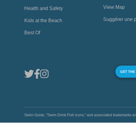
View Map
Health and Safety
Suggérer une 
Kids at the Beach
Best Of
GET THE
Swim Guide, "Swim Drink Fish icons," and associated trademark