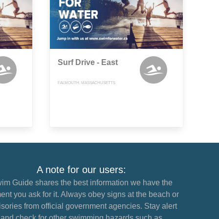
Surf Drive - East
FALMOUTH, MASSACHUSETTS
A note for our users:
im Guide shares the best information we have the
nt you ask for it. Always obey signs at the beach or
sories from official government agencies. Stay alert
and check for other swimming hazards such as