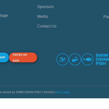
Sponsors
plage
Media
Ple
Contact Us
FAITES UN
 APP
DON
s are owned by SWIM DRINK FISH CANADA |
See Legal