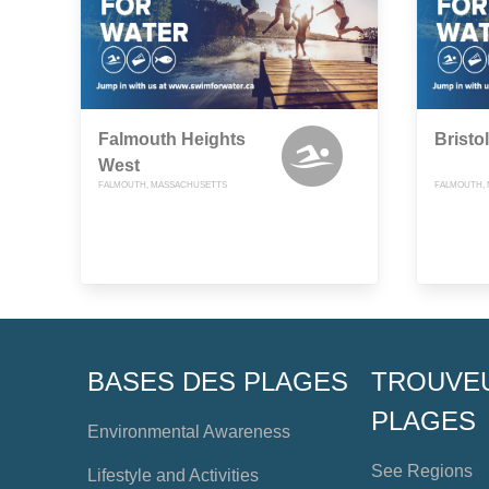
Falmouth Heights
Bristo
West
FALMOUTH, MASSACHUSETTS
FALMOUTH,
BASES DES PLAGES
TROUVE
PLAGES
Environmental Awareness
See Regions
Lifestyle and Activities