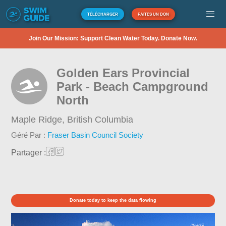
TÉLÉCHARGER
FAITES UN DON
Join Our Mission: Support Clean Water Today. Donate Now.
Golden Ears Provincial
Park - Beach Campground
North
Maple Ridge,
British Columbia
Géré Par :
Fraser Basin Council Society
Partager :
Donate today to keep the data flowing