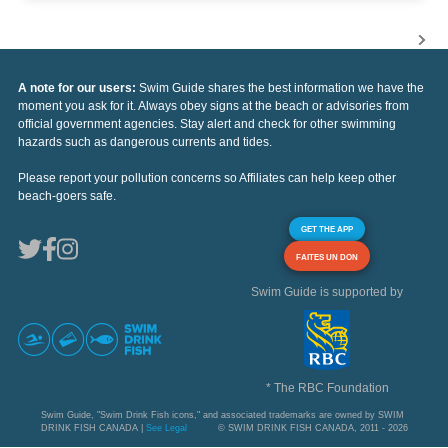
A note for our users:
Swim Guide shares the best information we have the
moment you ask for it. Always obey signs at the beach or advisories from
official government agencies. Stay alert and check for other swimming
hazards such as dangerous currents and tides.
Please report your pollution concerns so Affiliates can help keep other
beach-goers safe.
GET THE APP
FAITES UN DON
Swim Guide is supported by
* The RBC Foundation
Swim Guide, "Swim Drink Fish icons," and associated trademarks are owned by SWIM
DRINK FISH CANADA |
See Legal
© SWIM DRINK FISH CANADA, 2011 - 2026