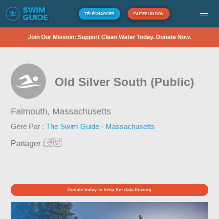
TÉLÉCHARGER
FAITES UN DON
Join Our Mission: Support Clean Water Today. Donate Now.
Old Silver South (Public)
Falmouth,
Massachusetts
Géré Par :
The Swim Guide - Massachusetts
Partager :
Donate today to keep the data flowing