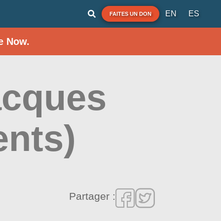
EN
ES
FAITES UN DON
e Now.
acques
ents)
Partager :