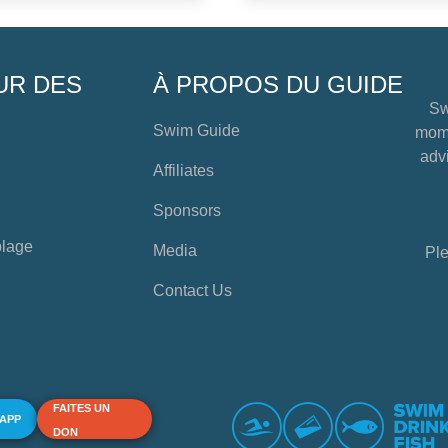
UR DES
À PROPOS DU GUIDE
Sw
Swim Guide
mome
advi
Affiliates
Sponsors
plage
Media
Ple
Contact Us
FAITES UN
 APP
DON