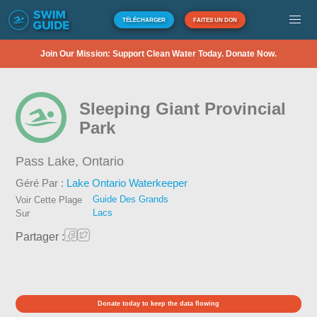
TÉLÉCHARGER
FAITES UN DON
Join Our Mission: Support Clean Water Today. Donate Now.
Sleeping Giant Provincial
Park
Pass Lake,
Ontario
Géré Par :
Lake Ontario Waterkeeper
Guide Des Grands
Voir Cette Plage
Lacs
Sur
Partager :
Donate today to keep the data flowing