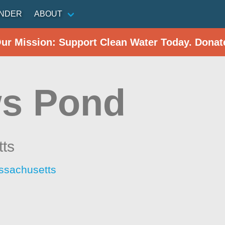
INDER
ABOUT
Our Mission: Support Clean Water Today. Donat
s Pond
ts
ssachusetts