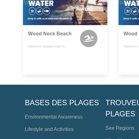
Wood Neck Beach
Wood 
FALMOUTH, MASSACHUSETTS
FALMOUTH,
BASES DES PLAGES
TROUVE
PLAGES
Environmental Awareness
See Regions
Lifestyle and Activities