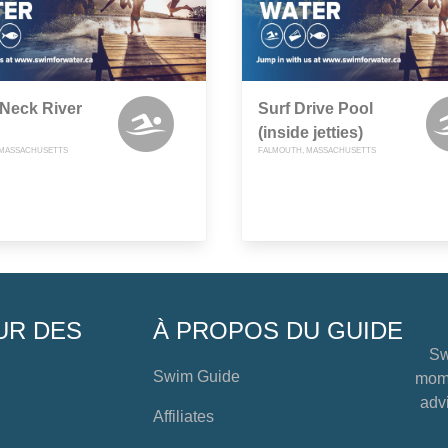
Neck River
Surf Drive Pool
(inside jetties)
 MASSACHUSETTS
FALMOUTH, MASSACHUSETTS
UR DES
À PROPOS DU GUIDE
Sw
Swim Guide
mome
advi
Affiliates