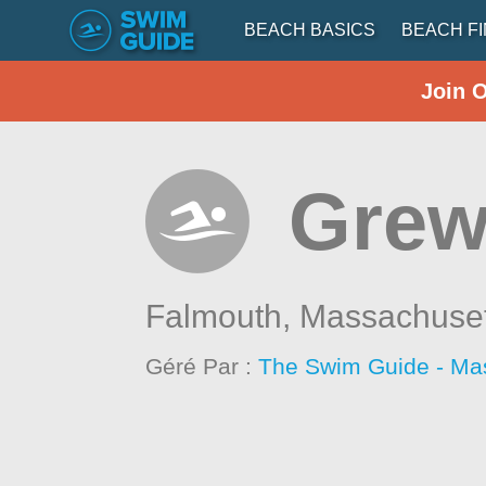
BEACH BASICS
BEACH F
Join 
Grew
Falmouth,
Massachuset
Géré Par :
The Swim Guide - Ma