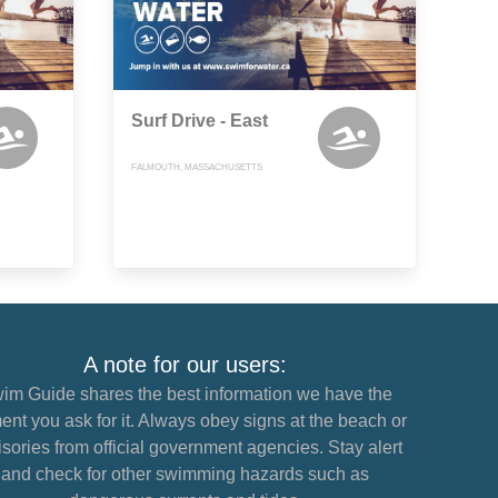
Surf Drive - East
FALMOUTH, MASSACHUSETTS
A note for our users:
im Guide shares the best information we have the
nt you ask for it. Always obey signs at the beach or
sories from official government agencies. Stay alert
and check for other swimming hazards such as