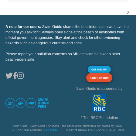
A note for our users:
Swim Guide shares the best information we have the
moment you ask for it. Always obey signs at the beach or advisories from
official government agencies. Stay alert and check for other swimming
hazards such as dangerous currents and tides.
Please report your pollution concerns so Affiliates can help keep other
beach-goers safe.
GET THE APP
FAITES UN DON
Swim Guide is supported by
* The RBC Foundation
Swim Guide, "Swim Drink Fish icons," and associated trademarks are owned by SWIM
DRINK FISH CANADA |
See Legal
© SWIM DRINK FISH CANADA, 2011 - 2026