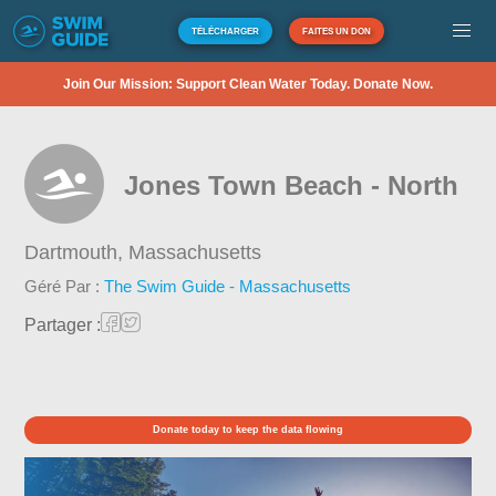
TÉLÉCHARGER
FAITES UN DON
Join Our Mission: Support Clean Water Today. Donate Now.
Jones Town Beach - North
Dartmouth,
Massachusetts
Géré Par :
The Swim Guide - Massachusetts
Partager :
Donate today to keep the data flowing