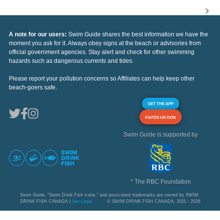
A note for our users:
Swim Guide shares the best information we have the
moment you ask for it. Always obey signs at the beach or advisories from
official government agencies. Stay alert and check for other swimming
hazards such as dangerous currents and tides.
Please report your pollution concerns so Affiliates can help keep other
beach-goers safe.
GET THE APP
FAITES UN DON
Swim Guide is supported by
* The RBC Foundation
Swim Guide, "Swim Drink Fish icons," and associated trademarks are owned by SWIM
DRINK FISH CANADA |
See Legal
© SWIM DRINK FISH CANADA, 2011 - 2026