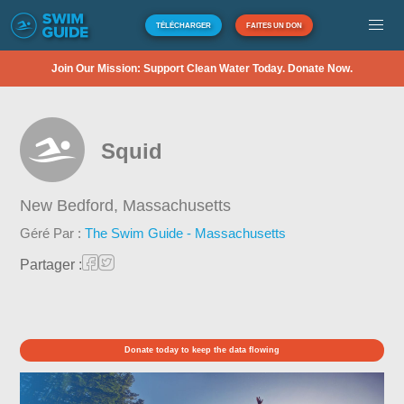
TÉLÉCHARGER
FAITES UN DON
Join Our Mission: Support Clean Water Today. Donate Now.
Squid
New Bedford,
Massachusetts
Géré Par :
The Swim Guide - Massachusetts
Partager :
Donate today to keep the data flowing