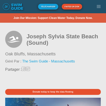
TÉLÉCHARGER
FAITES UN DON
Join Our Mission: Support Clean Water Today. Donate Now.
Joseph Sylvia State Beach
(Sound)
Oak Bluffs,
Massachusetts
Géré Par :
The Swim Guide - Massachusetts
Partager :
Donate today to keep the data flowing