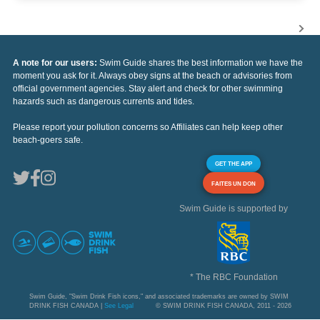
A note for our users:
Swim Guide shares the best information we have the
moment you ask for it. Always obey signs at the beach or advisories from
official government agencies. Stay alert and check for other swimming
hazards such as dangerous currents and tides.
Please report your pollution concerns so Affiliates can help keep other
beach-goers safe.
GET THE APP
FAITES UN DON
Swim Guide is supported by
* The RBC Foundation
Swim Guide, "Swim Drink Fish icons," and associated trademarks are owned by SWIM
DRINK FISH CANADA |
See Legal
© SWIM DRINK FISH CANADA, 2011 - 2026