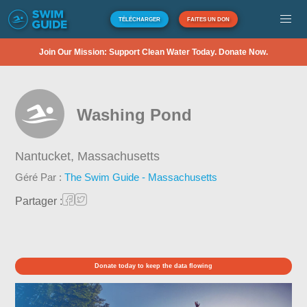
TÉLÉCHARGER
FAITES UN DON
Join Our Mission: Support Clean Water Today. Donate Now.
Washing Pond
Nantucket,
Massachusetts
Géré Par :
The Swim Guide - Massachusetts
Partager :
Donate today to keep the data flowing