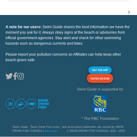
A note for our users:
Swim Guide shares the best information we have the
moment you ask for it. Always obey signs at the beach or advisories from
official government agencies. Stay alert and check for other swimming
hazards such as dangerous currents and tides.
Please report your pollution concerns so Affiliates can help keep other
beach-goers safe.
GET THE APP
FAITES UN DON
Swim Guide is supported by
* The RBC Foundation
Swim Guide, "Swim Drink Fish icons," and associated trademarks are owned by SWIM
DRINK FISH CANADA |
See Legal
© SWIM DRINK FISH CANADA, 2011 - 2026