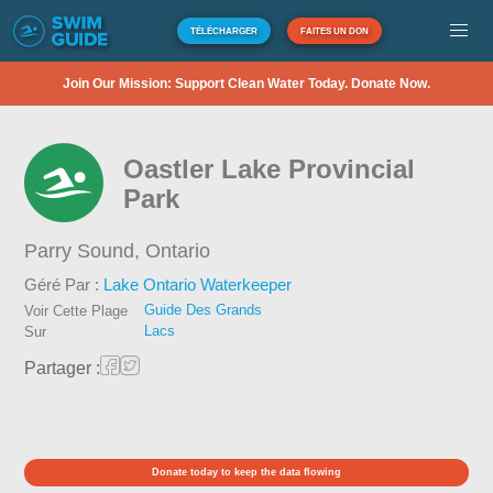
TÉLÉCHARGER
FAITES UN DON
Join Our Mission: Support Clean Water Today. Donate Now.
Oastler Lake Provincial
Park
Parry Sound,
Ontario
Géré Par :
Lake Ontario Waterkeeper
Guide Des Grands
Voir Cette Plage
Lacs
Sur
Partager :
Donate today to keep the data flowing