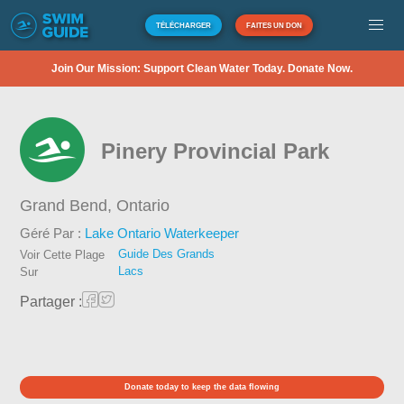
TÉLÉCHARGER
FAITES UN DON
Join Our Mission: Support Clean Water Today. Donate Now.
Pinery Provincial Park
Grand Bend,
Ontario
Géré Par :
Lake Ontario Waterkeeper
Guide Des Grands
Voir Cette Plage
Lacs
Sur
Partager :
Donate today to keep the data flowing