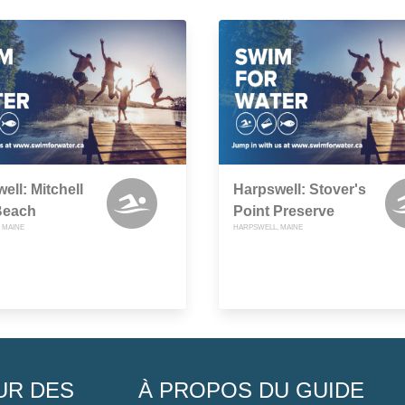
ell: Mitchell
Harpswell: Stover's
Beach
Point Preserve
 MAINE
HARPSWELL, MAINE
UR DES
À PROPOS DU GUIDE