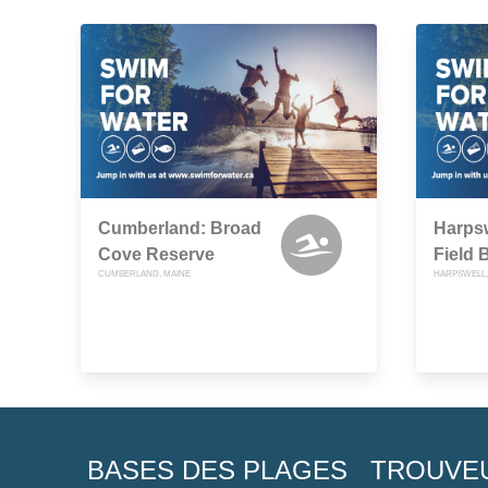
Cumberland: Broad
Harpsw
Cove Reserve
Field 
CUMBERLAND, MAINE
HARPSWELL,
BASES DES PLAGES
TROUVE