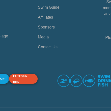
Sw
Swim Guide
mome
advi
Affiliates
Sponsors
plage
Media
Ple
Contact Us
FAITES UN
 APP
DON