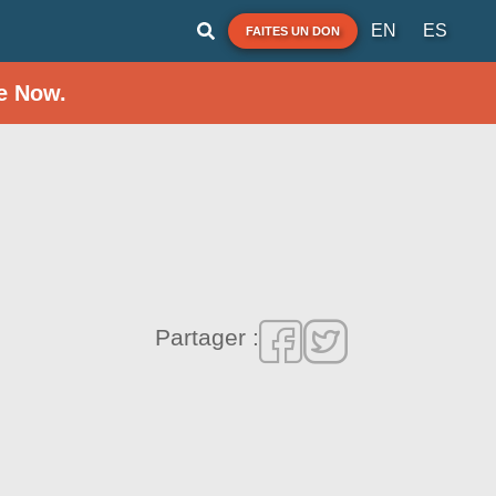
EN
ES
FAITES UN DON
e Now.
Partager :