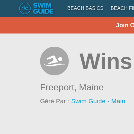
BEACH BASICS
BEACH F
Join 
Wins
Freeport,
Maine
Géré Par :
Swim Guide - Main