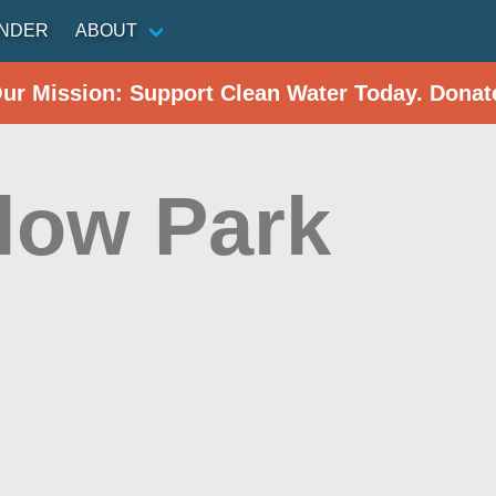
INDER
ABOUT
Our Mission: Support Clean Water Today. Donat
low Park