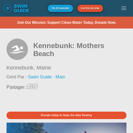
TÉLÉCHARGER
FAITES UN DON
Join Our Mission: Support Clean Water Today. Donate Now.
Kennebunk: Mothers
Beach
Kennebunk,
Maine
Géré Par :
Swim Guide - Main
Partager :
Donate today to keep the data flowing