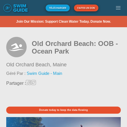
TÉLÉCHARGER
FAITES UN DON
Join Our Mission: Support Clean Water Today. Donate Now.
Old Orchard Beach: OOB -
Ocean Park
Old Orchard Beach,
Maine
Géré Par :
Swim Guide - Main
Partager :
Donate today to keep the data flowing