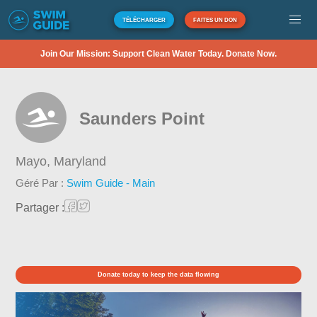
TÉLÉCHARGER
FAITES UN DON
Join Our Mission: Support Clean Water Today. Donate Now.
Saunders Point
Mayo,
Maryland
Géré Par :
Swim Guide - Main
Partager :
Donate today to keep the data flowing