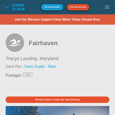
TÉLÉCHARGER
FAITES UN DON
Join Our Mission: Support Clean Water Today. Donate Now.
Fairhaven
Tracys Landing,
Maryland
Géré Par :
Swim Guide - Main
Partager :
Donate today to keep the data flowing