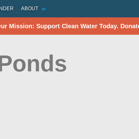
INDER
ABOUT
Our Mission: Support Clean Water Today. Donat
 Ponds