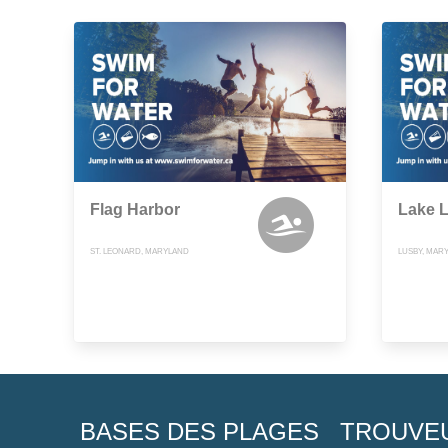
Flag Harbor
Lake L
ST. LEONARD, MARYLAND
LUSBY, MAR
BASES DES PLAGES
TROUVE