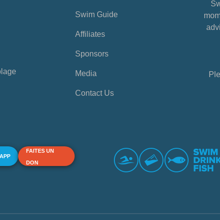
Sw
Swim Guide
mome
advi
Affiliates
Sponsors
plage
Media
Ple
Contact Us
FAITES UN
 APP
DON