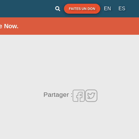
EN
ES
FAITES UN DON
e Now.
Partager :