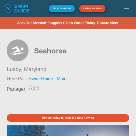
TÉLÉCHARGER
FAITES UN DON
Join Our Mission: Support Clean Water Today. Donate Now.
Seahorse
Lusby,
Maryland
Géré Par :
Swim Guide - Main
Partager :
Donate today to keep the data flowing