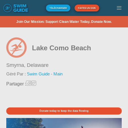
TÉLÉCHARGER
FAITES UN DON
Join Our Mission: Support Clean Water Today. Donate Now.
Lake Como Beach
Smyrna,
Delaware
Géré Par :
Swim Guide - Main
Partager :
Donate today to keep the data flowing