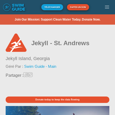
TÉLÉCHARGER
FAITES UN DON
Join Our Mission: Support Clean Water Today. Donate Now.
Jekyll - St. Andrews
Jekyll Island,
Georgia
Géré Par :
Swim Guide - Main
Partager :
Donate today to keep the data flowing