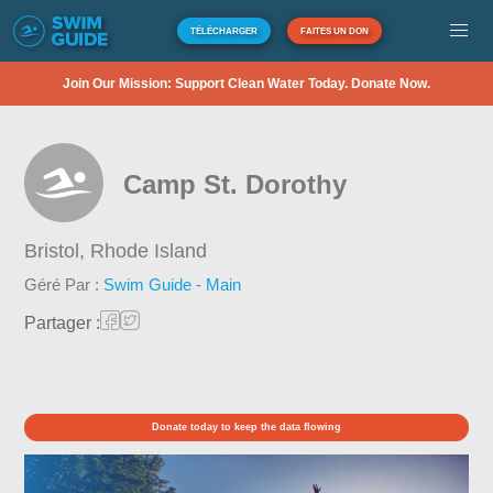
TÉLÉCHARGER
FAITES UN DON
Join Our Mission: Support Clean Water Today. Donate Now.
Camp St. Dorothy
Bristol,
Rhode Island
Géré Par :
Swim Guide - Main
Partager :
Donate today to keep the data flowing