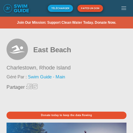
TÉLÉCHARGER
FAITES UN DON
Join Our Mission: Support Clean Water Today. Donate Now.
East Beach
Charlestown,
Rhode Island
Géré Par :
Swim Guide - Main
Partager :
Donate today to keep the data flowing