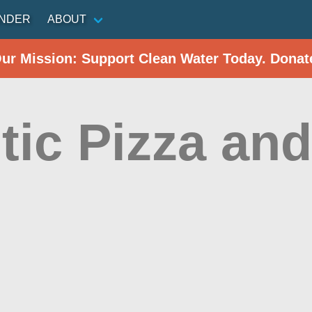
INDER
ABOUT
Our Mission: Support Clean Water Today. Donat
tic Pizza and