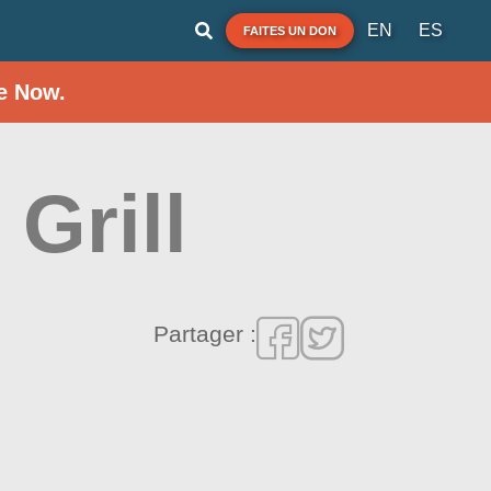
EN
ES
FAITES UN DON
e Now.
 Grill
Partager :