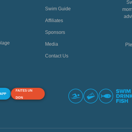
Sw
Swim Guide
mome
advi
Affiliates
Sponsors
plage
Media
Ple
Contact Us
FAITES UN
 APP
DON