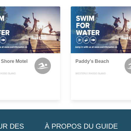
 Shore Motel
Paddy's Beach
RHODE ISLAND
WESTERLY, RHODE ISLAND
UR DES
À PROPOS DU GUIDE