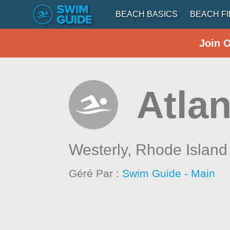
BEACH BASICS
BEACH F
Join 
Atlan
Westerly,
Rhode Island
Géré Par :
Swim Guide - Main