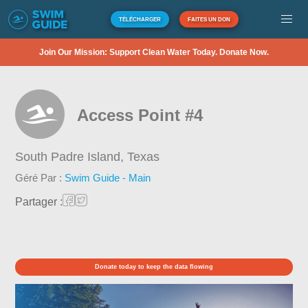
TÉLÉCHARGER
FAITES UN DON
Join Our Mission: Support Clean Water Today. Donate Now.
Access Point #4
South Padre Island,
Texas
Géré Par :
Swim Guide - Main
Partager :
Donate today to keep the data flowing