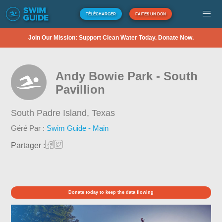
TÉLÉCHARGER
FAITES UN DON
Join Our Mission: Support Clean Water Today. Donate Now.
Andy Bowie Park - South
Pavillion
South Padre Island,
Texas
Géré Par :
Swim Guide - Main
Partager :
Donate today to keep the data flowing