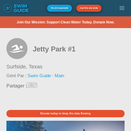
TÉLÉCHARGER
FAITES UN DON
Join Our Mission: Support Clean Water Today. Donate Now.
Jetty Park #1
Surfside,
Texas
Géré Par :
Swim Guide - Main
Partager :
Donate today to keep the data flowing