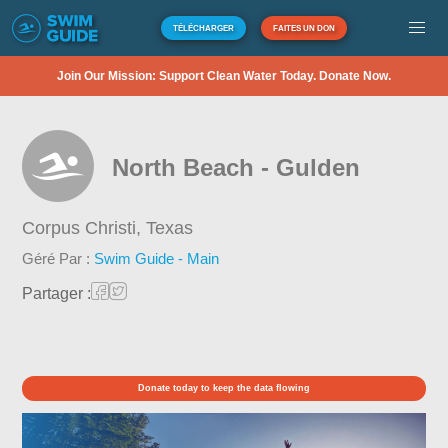
TÉLÉCHARGER
FAITES UN DON
Join Our Mission: Support Clean Water Today. Donate Now.
North Beach - Gulden
Corpus Christi,
Texas
Géré Par :
Swim Guide - Main
Partager :
Donate today to keep the data flowing