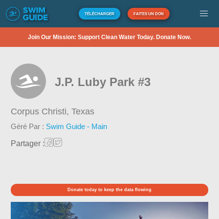
TÉLÉCHARGER
FAITES UN DON
Join Our Mission: Support Clean Water Today. Donate Now.
J.P. Luby Park #3
Corpus Christi,
Texas
Géré Par :
Swim Guide - Main
Partager :
Donate today to keep the data flowing