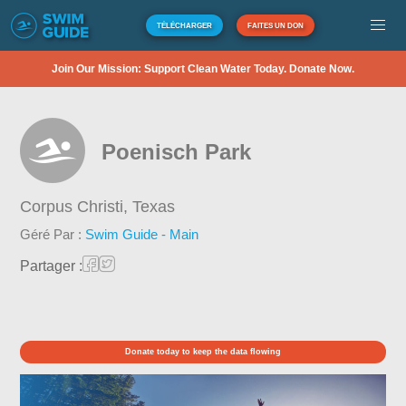
TÉLÉCHARGER
FAITES UN DON
Join Our Mission: Support Clean Water Today. Donate Now.
Poenisch Park
Corpus Christi,
Texas
Géré Par :
Swim Guide - Main
Partager :
Donate today to keep the data flowing