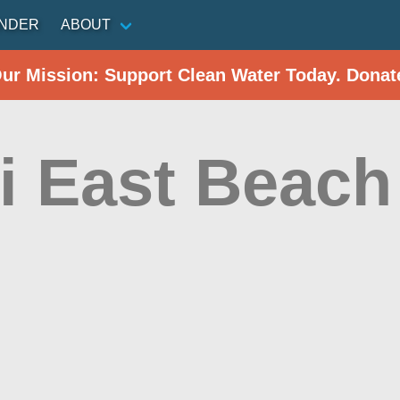
INDER
ABOUT
Our Mission: Support Clean Water Today. Donat
xi East Beach