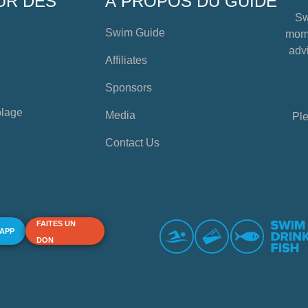
UR DES
À PROPOS DU GUIDE
Sw
Swim Guide
mome
advi
Affiliates
Sponsors
plage
Media
Ple
Contact Us
FAITES UN
 APP
DON