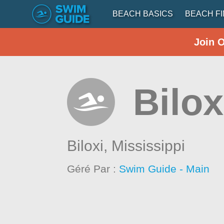
BEACH BASICS
BEACH F
Join 
Bilo
Biloxi,
Mississippi
Géré Par :
Swim Guide - Main