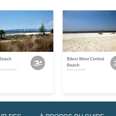
 Beach
Biloxi West Central
Beach
GS, MISSISSIPPI
BILOXI, MISSISSIPPI