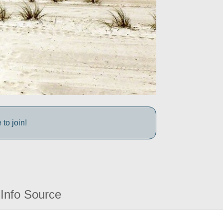
to join!
Info Source