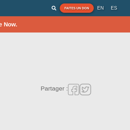
EN
ES
FAITES UN DON
e Now.
Partager :