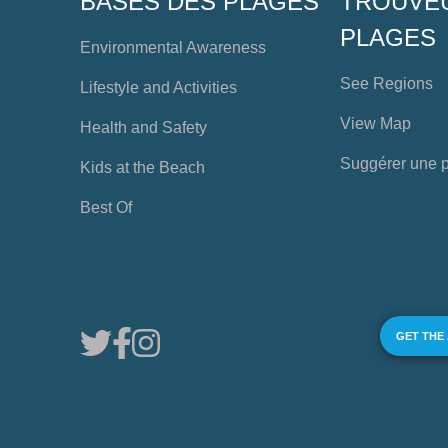
BASES DES PLAGES
TROUVE
PLAGES
Environmental Awareness
See Regions
Lifestyle and Activities
View Map
Health and Safety
Suggérer une 
Kids at the Beach
Best Of
GET THE