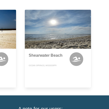
Shearwater Beach
OCEAN SPRINGS, MISSISSIPPI
A note for our users: