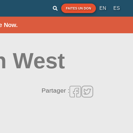
EN
ES
FAITES UN DON
e Now.
h West
Partager :