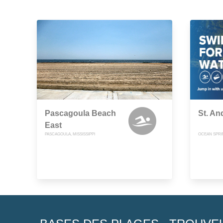
Pascagoula Beach
St. A
East
PASCAGOULA, MISSISSIPPI
OCEAN SPRIN