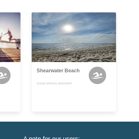
Shearwater Beach
OCEAN SPRINGS, MISSISSIPPI
A note for our users: