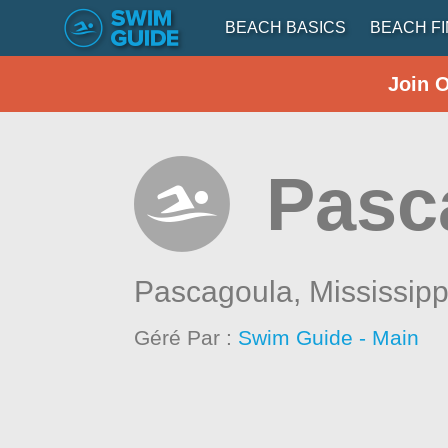
BEACH BASICS
BEACH F
Join 
Pasc
Pascagoula,
Mississipp
Géré Par :
Swim Guide - Main