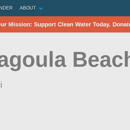
INDER
ABOUT
Our Mission: Support Clean Water Today. Donat
agoula Beac
i