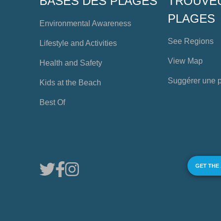
BASES DES PLAGES
TROUVE
PLAGES
Environmental Awareness
See Regions
Lifestyle and Activities
View Map
Health and Safety
Suggérer une 
Kids at the Beach
Best Of
GET THE