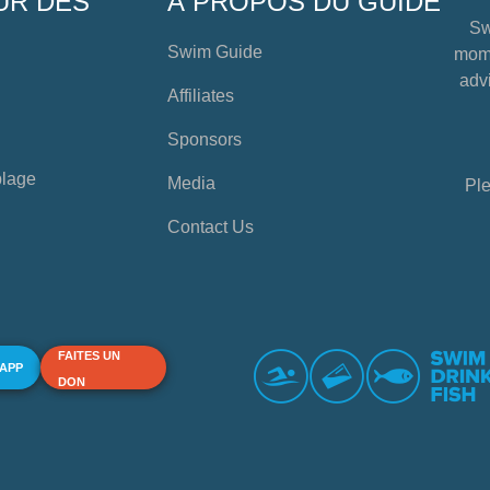
UR DES
À PROPOS DU GUIDE
Sw
Swim Guide
mome
advi
Affiliates
Sponsors
plage
Media
Ple
Contact Us
FAITES UN
 APP
DON