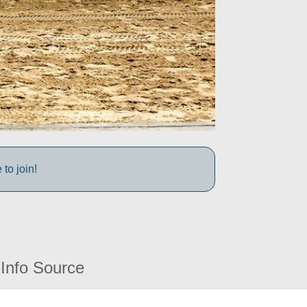
to join!
Info Source