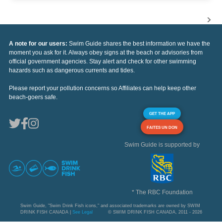
A note for our users:
Swim Guide shares the best information we have the
moment you ask for it. Always obey signs at the beach or advisories from
official government agencies. Stay alert and check for other swimming
hazards such as dangerous currents and tides.
Please report your pollution concerns so Affiliates can help keep other
beach-goers safe.
GET THE APP
FAITES UN DON
Swim Guide is supported by
* The RBC Foundation
Swim Guide, "Swim Drink Fish icons," and associated trademarks are owned by SWIM
DRINK FISH CANADA |
See Legal
© SWIM DRINK FISH CANADA, 2011 - 2026