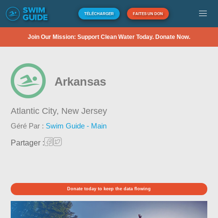
TÉLÉCHARGER
FAITES UN DON
Join Our Mission: Support Clean Water Today. Donate Now.
Arkansas
Atlantic City,
New Jersey
Géré Par :
Swim Guide - Main
Partager :
Donate today to keep the data flowing