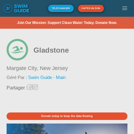
TÉLÉCHARGER
FAITES UN DON
Join Our Mission: Support Clean Water Today. Donate Now.
Gladstone
Margate City,
New Jersey
Géré Par :
Swim Guide - Main
Partager :
Donate today to keep the data flowing