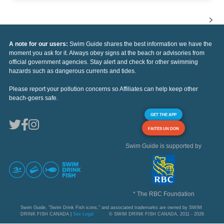
A note for our users:
Swim Guide shares the best information we have the
moment you ask for it. Always obey signs at the beach or advisories from
official government agencies. Stay alert and check for other swimming
hazards such as dangerous currents and tides.
Please report your pollution concerns so Affiliates can help keep other
beach-goers safe.
GET THE APP
FAITES UN DON
Swim Guide is supported by
* The RBC Foundation
Swim Guide, "Swim Drink Fish icons," and associated trademarks are owned by SWIM
DRINK FISH CANADA |
See Legal
© SWIM DRINK FISH CANADA, 2011 - 2026