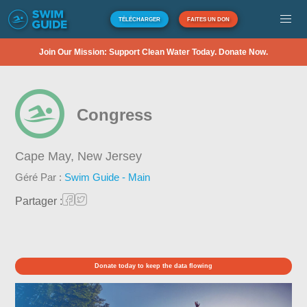
TÉLÉCHARGER
FAITES UN DON
Join Our Mission: Support Clean Water Today. Donate Now.
Congress
Cape May,
New Jersey
Géré Par :
Swim Guide - Main
Partager :
Donate today to keep the data flowing