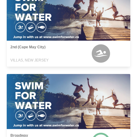
2nd (Cape May City)
VILLAS, NEW JERSEY
Broadway