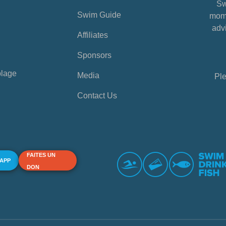
Sw
Swim Guide
mome
advi
Affiliates
Sponsors
plage
Media
Ple
Contact Us
FAITES UN
 APP
DON