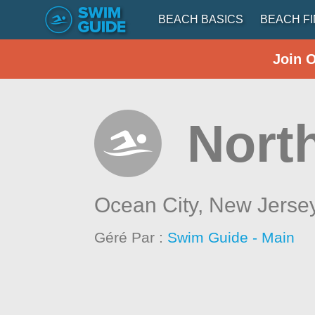
BEACH BASICS
BEACH F
Join 
Nort
Ocean City,
New Jerse
Géré Par :
Swim Guide - Main