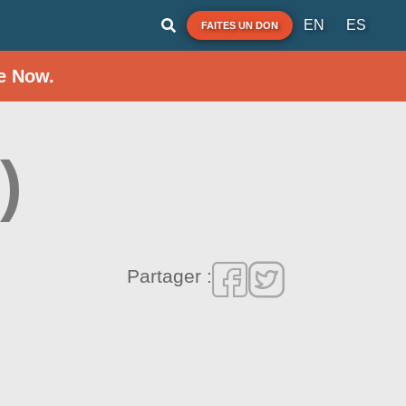
EN
ES
FAITES UN DON
e Now.
)
Partager :