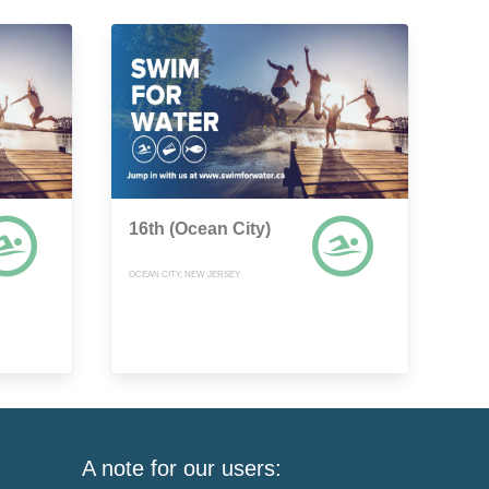
16th (Ocean City)
OCEAN CITY, NEW JERSEY
A note for our users: