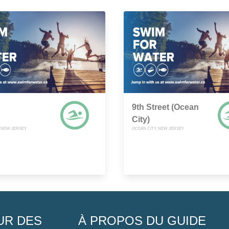
9th Street (Ocean
City)
, NEW JERSEY
OCEAN CITY, NEW JERSEY
UR DES
À PROPOS DU GUIDE