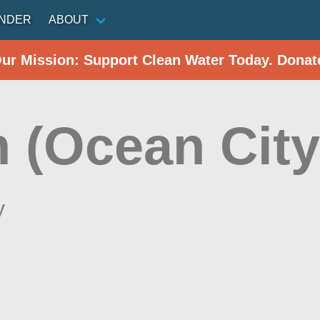
INDER
ABOUT
Our Mission: Support Clean Water Today. Donat
h (Ocean City
y