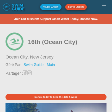
TÉLÉCHARGER
FAITES UN DON
Join Our Mission: Support Clean Water Today. Donate Now.
16th (Ocean City)
Ocean City,
New Jersey
Géré Par :
Swim Guide - Main
Partager :
Donate today to keep the data flowing