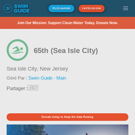
TÉLÉCHARGER
FAITES UN DON
Join Our Mission: Support Clean Water Today. Donate Now.
65th (Sea Isle City)
Sea Isle City,
New Jersey
Géré Par :
Swim Guide - Main
Partager :
Donate today to keep the data flowing