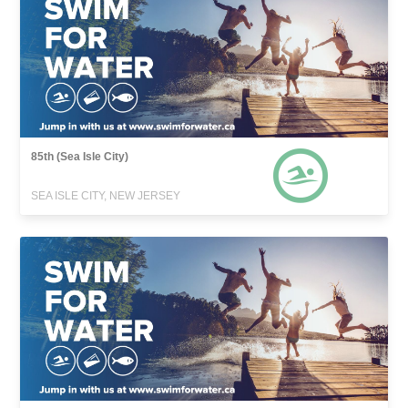
85th (Sea Isle City)
SEA ISLE CITY, NEW JERSEY