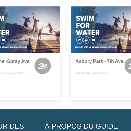
ne -Spray Ave
Asbury Park - 7th Ave.
WNSHIP, NEW JERSEY
ASBURY PARK, NEW JERSEY
UR DES
À PROPOS DU GUIDE