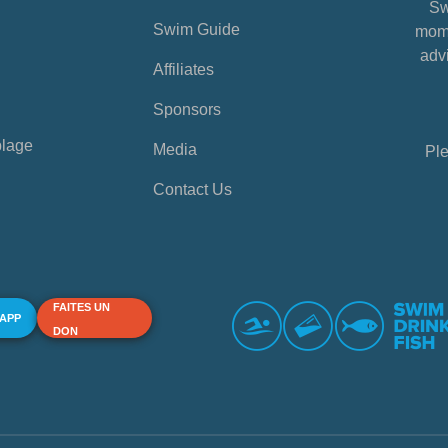
Sw
Swim Guide
mome
advi
Affiliates
Sponsors
plage
Media
Ple
Contact Us
FAITES UN
 APP
DON