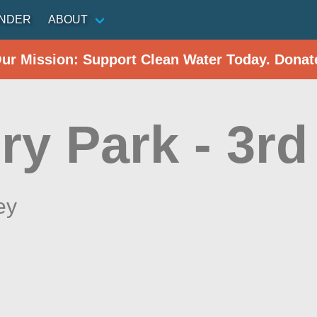
INDER
ABOUT
Our Mission: Support Clean Water Today. Donat
y Park - 3rd
ey