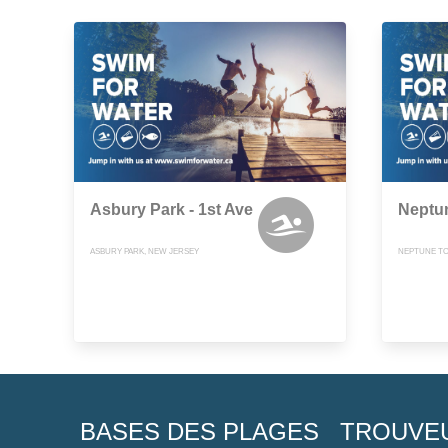
Asbury Park - 1st Ave
Neptu
ASBURY PARK, NEW JERSEY
NEPTUNE TO
BASES DES PLAGES
TROUVE