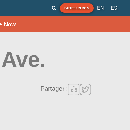
EN
ES
FAITES UN DON
e Now.
 Ave.
Partager :