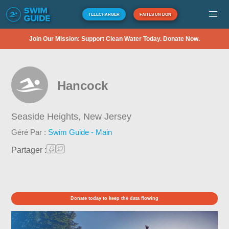
TÉLÉCHARGER
FAITES UN DON
Join Our Mission: Support Clean Water Today. Donate Now.
Hancock
Seaside Heights,
New Jersey
Géré Par :
Swim Guide - Main
Partager :
Donate today to keep the data flowing