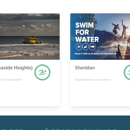
easide Heights)
Sheridan
IGHTS, NEW JERSEY
SEASIDE HEIGHTS, NEW JERSEY