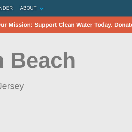
INDER
ABOUT
Our Mission: Support Clean Water Today. Donat
h Beach
Jersey