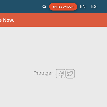
EN
ES
FAITES UN DON
e Now.
Partager :