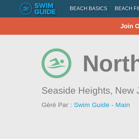
BEACH BASICS
BEACH F
Join 
Nort
Seaside Heights,
New 
Géré Par :
Swim Guide - Main