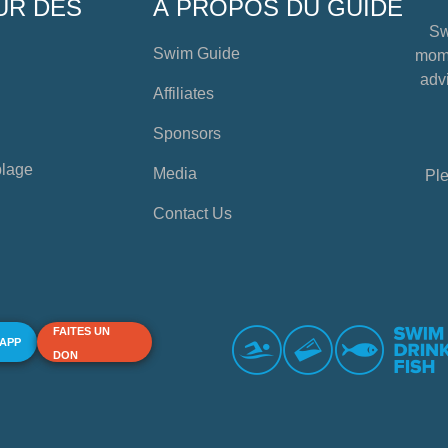
UR DES
À PROPOS DU GUIDE
Sw
Swim Guide
mome
advi
Affiliates
Sponsors
plage
Media
Ple
Contact Us
FAITES UN
 APP
DON