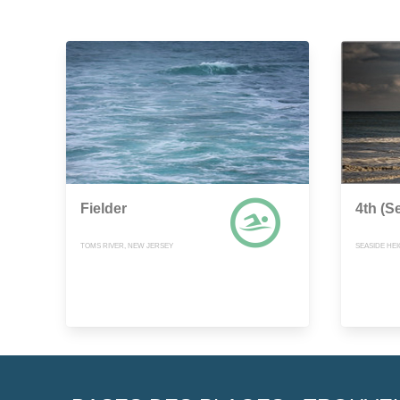
Fielder
4th (S
TOMS RIVER, NEW JERSEY
SEASIDE HE