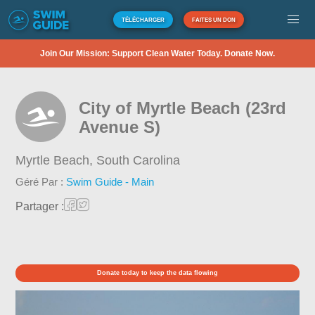
TÉLÉCHARGER
FAITES UN DON
Join Our Mission: Support Clean Water Today. Donate Now.
City of Myrtle Beach (23rd
Avenue S)
Myrtle Beach,
South Carolina
Géré Par :
Swim Guide - Main
Partager :
Donate today to keep the data flowing