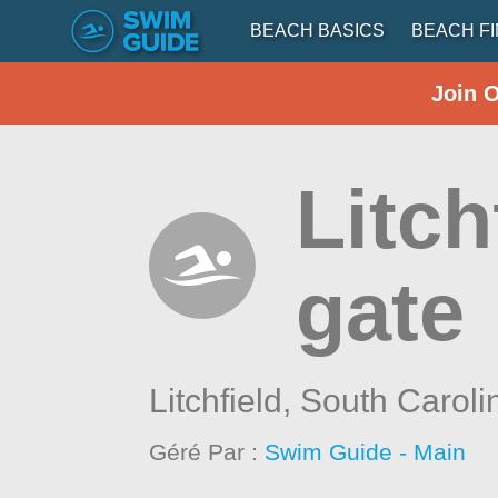
BEACH BASICS
BEACH F
Join 
Litch
gate
Litchfield,
South Caroli
Géré Par :
Swim Guide - Main