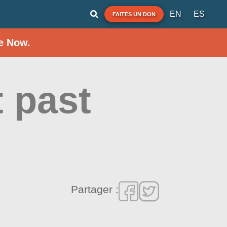
EN
ES
FAITES UN DON
e Now.
t past
Partager :