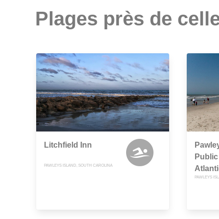
Plages près de celle
Litchfield Inn
Pawley
Public
PAWLEYS ISLAND, SOUTH CAROLINA
Atlant
PAWLEYS IS