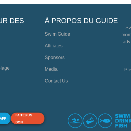
UR DES
À PROPOS DU GUIDE
Sw
Swim Guide
mome
advi
Affiliates
Sponsors
plage
Media
Ple
Contact Us
FAITES UN
 APP
DON