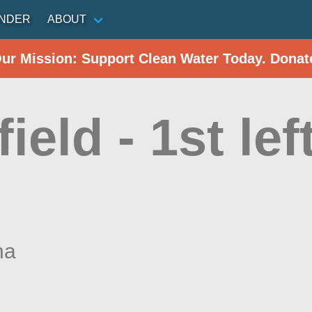
INDER
ABOUT
Our Mission: Support Clean Water Today. Donat
field - 1st lef
na