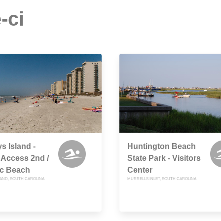
-ci
s Island -
Huntington Beach
 Access 2nd /
State Park - Visitors
ic Beach
Center
LAND, SOUTH CAROLINA
MURRELLS INLET, SOUTH CAROLINA