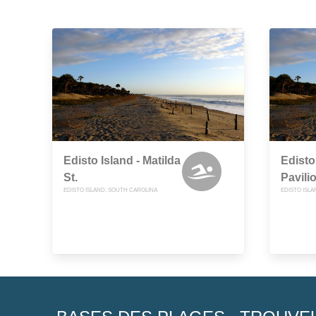
Edisto Island - Matilda
Edisto
St.
Pavili
EDISTO ISLAND, SOUTH CAROLINA
EDISTO ISL