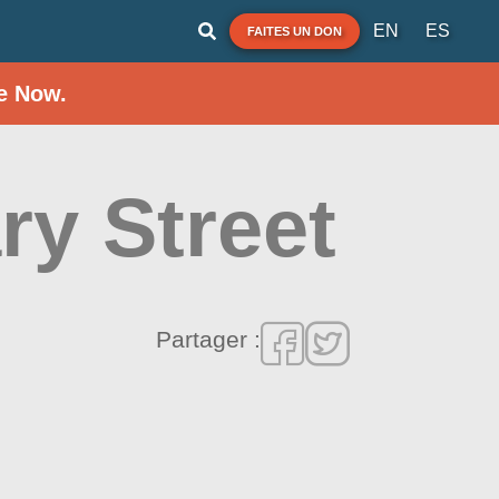
EN
ES
FAITES UN DON
e Now.
ry Street
Partager :