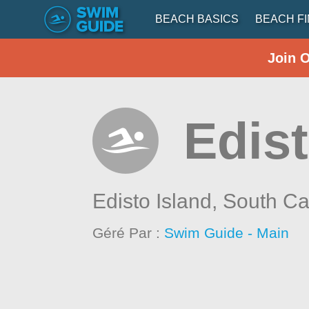
BEACH BASICS
BEACH F
Join 
Edist
Edisto Island,
South Ca
Géré Par :
Swim Guide - Main