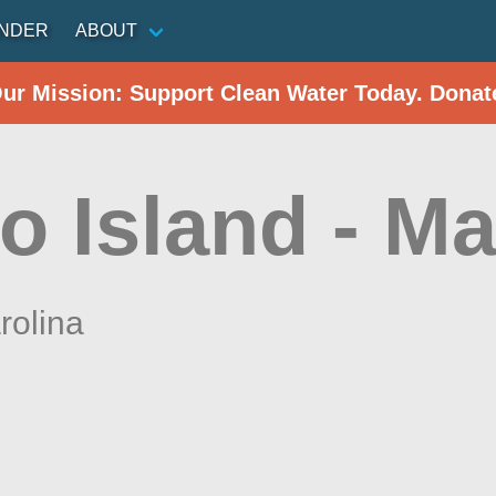
INDER
ABOUT
Our Mission: Support Clean Water Today. Donat
o Island - Ma
rolina