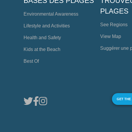
BASES DES PLAGES
TROUVE
PLAGES
Environmental Awareness
See Regions
Lifestyle and Activities
View Map
Health and Safety
Suggérer une 
Kids at the Beach
Best Of
GET THE