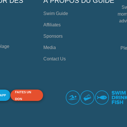
UR DES
À PROPOS DU GUIDE
Sw
Swim Guide
mome
advi
Affiliates
Sponsors
plage
Media
Ple
Contact Us
FAITES UN
 APP
DON