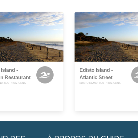
 Island -
Edisto Island -
on Restaurant
Atlantic Street
AND, SOUTH CAROLINA
EDISTO ISLAND, SOUTH CAROLINA