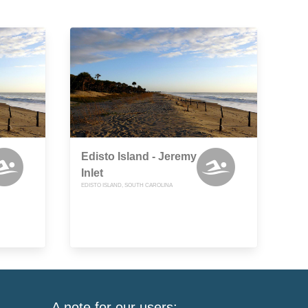
Edisto Island - Jeremy
Inlet
EDISTO ISLAND, SOUTH CAROLINA
A note for our users: