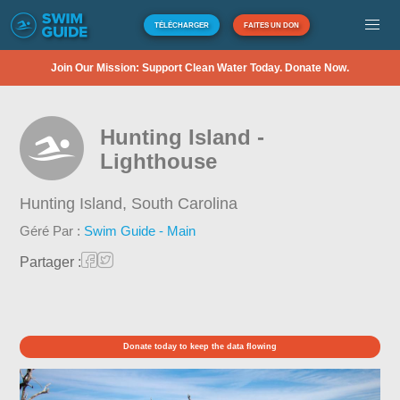
TÉLÉCHARGER
FAITES UN DON
Join Our Mission: Support Clean Water Today. Donate Now.
Hunting Island -
Lighthouse
Hunting Island,
South Carolina
Géré Par :
Swim Guide - Main
Partager :
Donate today to keep the data flowing