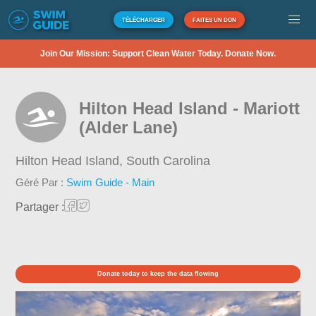
TÉLÉCHARGER
FAITES UN DON
Join Our Mission: Support Clean Water Today. Donate Now.
Hilton Head Island - Mariott
(Alder Lane)
Hilton Head Island,
South Carolina
Géré Par :
Swim Guide - Main
Partager :
Donate today to keep the data flowing