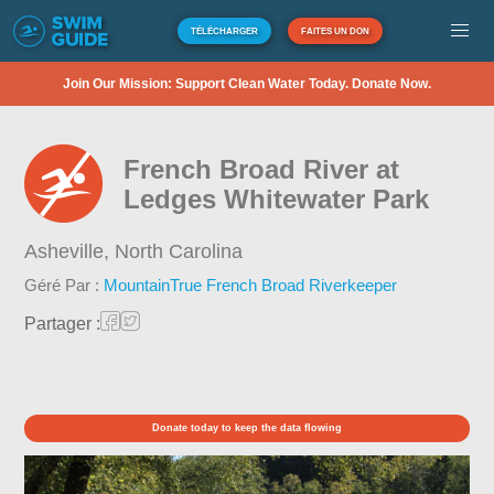
TÉLÉCHARGER
FAITES UN DON
Join Our Mission: Support Clean Water Today. Donate Now.
French Broad River at
Ledges Whitewater Park
Asheville,
North Carolina
Géré Par :
MountainTrue French Broad Riverkeeper
Partager :
Donate today to keep the data flowing