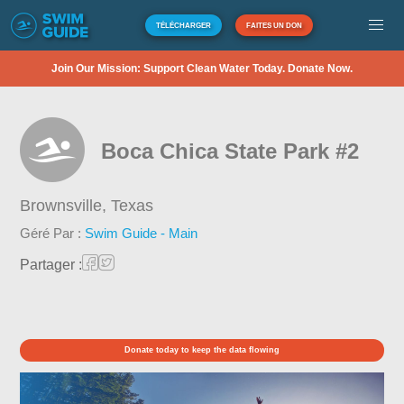
TÉLÉCHARGER
FAITES UN DON
Join Our Mission: Support Clean Water Today. Donate Now.
Boca Chica State Park #2
Brownsville,
Texas
Géré Par :
Swim Guide - Main
Partager :
Donate today to keep the data flowing