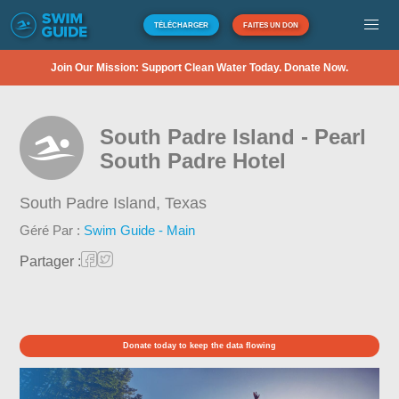
TÉLÉCHARGER
FAITES UN DON
Join Our Mission: Support Clean Water Today. Donate Now.
South Padre Island - Pearl
South Padre Hotel
South Padre Island,
Texas
Géré Par :
Swim Guide - Main
Partager :
Donate today to keep the data flowing