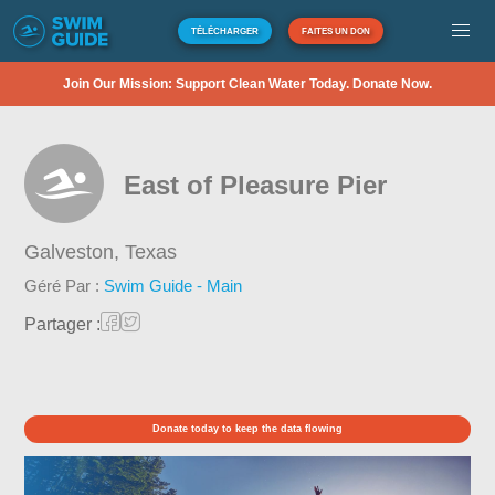
TÉLÉCHARGER
FAITES UN DON
Join Our Mission: Support Clean Water Today. Donate Now.
East of Pleasure Pier
Galveston,
Texas
Géré Par :
Swim Guide - Main
Partager :
Donate today to keep the data flowing